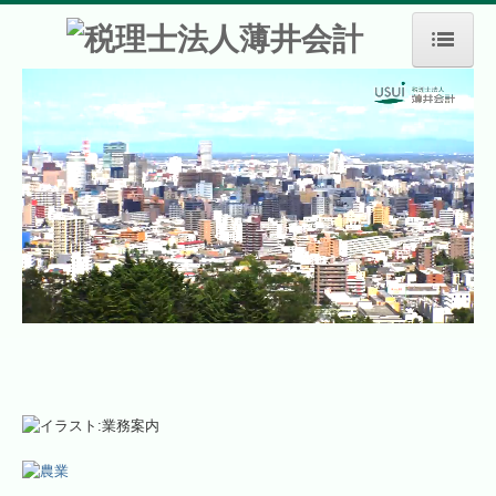
ホーム
事務所紹介
事務所概要
支店事務所紹介
業務案内
農業
医業
相続・贈与・事業継承
決算対策・経営計画