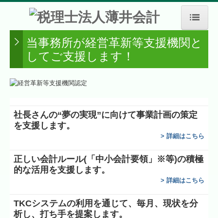
当事務所が経営革新等支援機関と
ホーム
してご支援します！
事務所紹介
事務所概要
支店事務所紹介
社長さんの“夢の実現”に向けて
事業計画の策定
を支援します。
業務案内
>
詳細はこちら
農業
正しい会計ルール(「中小会計要領」※等)の積極
医業
的な活用を支援します。
>
詳細はこちら
相続・贈与・事業継承
TKCシステムの利用を通じて、毎月、現状を分
決算対策・経営計画
析し、打ち手を提案します。